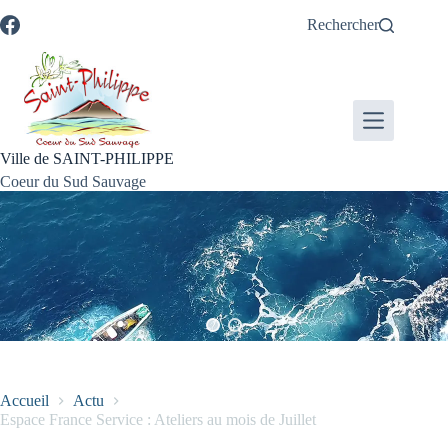
Passer
Passer
Aller
Aller
Rechercher
au
au
à
au
contenu
menu
la
pied
recherche
de
page
Ville de SAINT-PHILIPPE
Coeur du Sud Sauvage
Accueil
Actu
Espace France Service : Ateliers au mois de Juillet