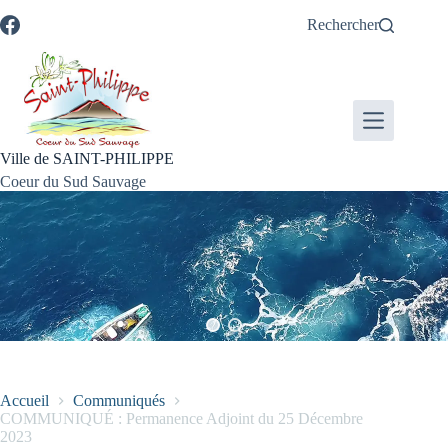
Passer
Passer
Aller
Aller
Rechercher
au
au
à
au
contenu
menu
la
pied
recherche
de
page
Ville de SAINT-PHILIPPE
Coeur du Sud Sauvage
Accueil
Communiqués
COMMUNIQUÉ : Permanence Adjoint du 25 Décembre
2023