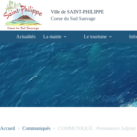
Passer
Passer
Aller
Aller
au
au
à
au
Ville de SAINT-PHILIPPE
contenu
menu
la
pied
Coeur du Sud Sauvage
recherche
de
page
Actualités
La mairie
Le tourisme
Info
Accueil
Communiqués
COMMUNIQUÉ : Permanence Adjoint du