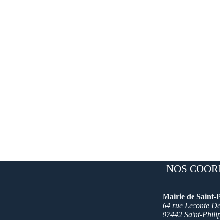
NOS COOR
Mairie de Saint-P
64 rue Leconte Del
97442 Saint-Phili