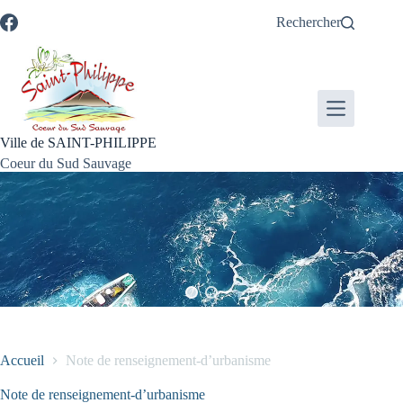
Passer
Passer
Aller
Aller
Rechercher
au
au
à
au
contenu
menu
la
pied
recherche
de
page
Ville de SAINT-PHILIPPE
Coeur du Sud Sauvage
Accueil
Note de renseignement-d’urbanisme
Note de renseignement-d’urbanisme