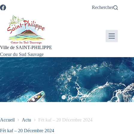
Passer
Passer
Aller
Aller
Rechercher
au
au
à
au
contenu
menu
la
pied
recherche
de
page
Ville de SAINT-PHILIPPE
Coeur du Sud Sauvage
Accueil
Actu
Fèt kaf – 20 Décembre 2024
Fèt kaf – 20 Décembre 2024